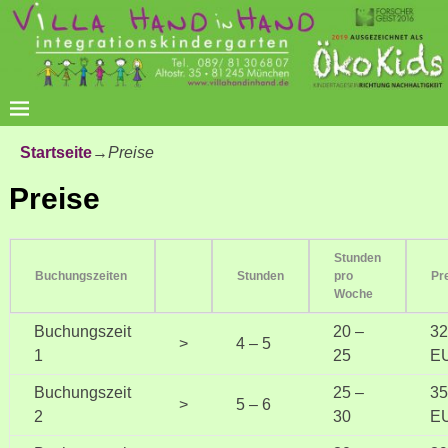
Startseite
→
Preise
Preise
Stunden
Buchungszeiten
Stunden
pro
Pr
Woche
Buchungszeit
20 –
32
>
4 – 5
1
25
E
Buchungszeit
25 –
35
>
5 – 6
2
30
E