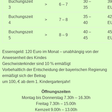
Buchungszeit
30 –
39
>
6 – 7
3
35
E
Buchungszeit
35 –
42
>
7 – 8
4
40
E
Buchungszeit
40 –
45
>
8 – 9
5
45
E
Essensgeld: 120 Euro im Monat – unabhängig von der
Anwesenheit des Kindes
Geschwisterkinder sind 10 % ermäßigt
Vorbehaltlich der Entscheidung der bayerischen Regierung
ermäßigt sich der Betrag
um 100,-€ ab dem 1. Kindergartenjahr!
Öffnungszeiten
Montag bis Donnerstag 7.30h – 16.30h
Freitag 7.30h – 15.00h
Kernzeit 9.00h – 13.00h